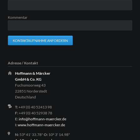
Kommentar
KONTAKTAUFNAHME ANFORDERN
Adresse / Kontakt
Hoffmann & Märcker
GmbH & Co. KG
Fuchsmoorweg 43
22851 Norderstedt
Deutschland
T:
+49 (0) 40 52413 98
F:
+49 (0) 40 52938 78
E:
info@hoffmann-maercker.de
I:
www.hoffmann-maercker.de
N:
53º 41' 33.78"
O:
10º 3' 14.98"