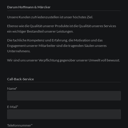
Darum Hoffmann & Märcker
Unsere Kunden zufriedenzustellen ist unser höchstes Ziel.
Ebenso wie die Qualität unserer Produkte ist die Qualität unseres Services
ein wichtiger Bestandteil unserer Leistungen.
Die fachliche Kompetenz und Erfahrung, die Motivation und das
Engagement unserer Mitarbeiter sind die tragenden Säulen unseres
Unternehmens.
Wir sind uns unserer Verpflichtung gegenüber unserer Umwelt voll bewusst.
Call-Back-Service
Pflichtfeld
Name
*
Pflichtfeld
E-Mail
*
Pflichtfeld
Telefonnummer
*