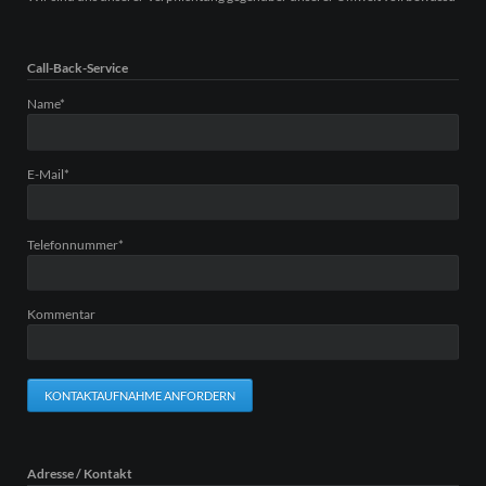
Call-Back-Service
Pflichtfeld
Name
*
Pflichtfeld
E-Mail
*
Pflichtfeld
Telefonnummer
*
Kommentar
KONTAKTAUFNAHME ANFORDERN
Adresse / Kontakt