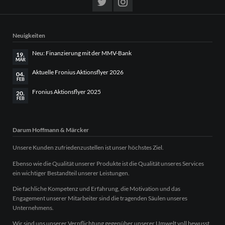
Neuigkeiten
Neu: Finanzierung mit der MMV-Bank
19.
MÄR
Aktuelle Fronius Aktionsflyer 2026
04.
FEB
Fronius Aktionsflyer 2025
20.
FEB
Darum Hoffmann & Märcker
Unsere Kunden zufriedenzustellen ist unser höchstes Ziel.
Ebenso wie die Qualität unserer Produkte ist die Qualität unseres Services
ein wichtiger Bestandteil unserer Leistungen.
Die fachliche Kompetenz und Erfahrung, die Motivation und das
Engagement unserer Mitarbeiter sind die tragenden Säulen unseres
Unternehmens.
Wir sind uns unserer Verpflichtung gegenüber unserer Umwelt voll bewusst.