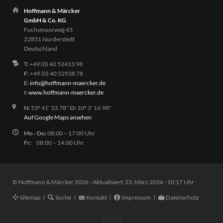
Hoffmann & Märcker
GmbH & Co. KG
Fuchsmoorweg 43
22851 Norderstedt
Deutschland
T:
+49 (0) 40 52413 98
F:
+49 (0) 40 52938 78
E:
info@hoffmann-maercker.de
I:
www.hoffmann-maercker.de
N:
53º 41' 33.78"
O:
10º 3' 14.98"
Auf Google Maps ansehen
Mo - Do:
08:00 – 17:00 Uhr
Fr:
08:00 – 14:00 Uhr
© Hoffmann & Märcker 2026 - Aktualisiert: 23. März 2026 - 10:17 Uhr
Navigation
Sitemap
Suche
Kontakt
Impressum
Datenschutz
überspringen