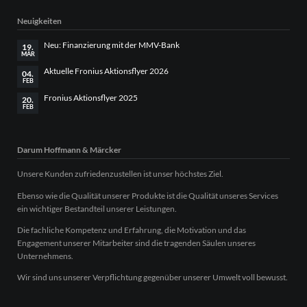
Neuigkeiten
Neu: Finanzierung mit der MMV-Bank
19.
MÄR
Aktuelle Fronius Aktionsflyer 2026
04.
FEB
Fronius Aktionsflyer 2025
20.
FEB
Darum Hoffmann & Märcker
Unsere Kunden zufriedenzustellen ist unser höchstes Ziel.
Ebenso wie die Qualität unserer Produkte ist die Qualität unseres Services
ein wichtiger Bestandteil unserer Leistungen.
Die fachliche Kompetenz und Erfahrung, die Motivation und das
Engagement unserer Mitarbeiter sind die tragenden Säulen unseres
Unternehmens.
Wir sind uns unserer Verpflichtung gegenüber unserer Umwelt voll bewusst.