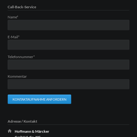
Call-Back-Service
Pflichtfeld
Name
*
Pflichtfeld
E-Mail
*
Pflichtfeld
Telefonnummer
*
Kommentar
KONTAKTAUFNAHME ANFORDERN
Adresse / Kontakt
Hoffmann & Märcker