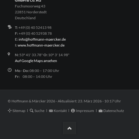
GmbH & Co. KG
Fuchsmoorweg 43
22851 Norderstedt
Deutschland
T:
+49 (0) 40 52413 98
F:
+49 (0) 40 52938 78
E:
info@hoffmann-maercker.de
I:
www.hoffmann-maercker.de
N:
53º 41' 33.78"
O:
10º 3' 14.98"
Auf Google Maps ansehen
Mo - Do:
08:00 – 17:00 Uhr
Fr:
08:00 – 14:00 Uhr
© Hoffmann & Märcker 2026 - Aktualisiert: 23. März 2026 - 10:17 Uhr
Navigation
Sitemap
Suche
Kontakt
Impressum
Datenschutz
überspringen