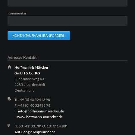
Kommentar
KONTAKTAUFNAHME ANFORDERN
Adresse / Kontakt
Hoffmann & Märcker
GmbH & Co. KG
Fuchsmoorweg 43
22851 Norderstedt
Deutschland
T:
+49 (0) 40 52413 98
F:
+49 (0) 40 52938 78
E:
info@hoffmann-maercker.de
I:
www.hoffmann-maercker.de
N:
53º 41' 33.78"
O:
10º 3' 14.98"
Auf Google Maps ansehen