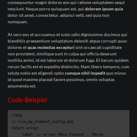
consequuntur magni dolores eos qui ratione voluptatem sequi
nesciunt. Neque porro quisquam est, qui
dolorem ipsum quia
dolor sit amet, consectetur, adipisci velit, sed quia non
numquam.
At vero eos et accusamus et iusto odio dignissimos ducimus qui
blanditiis praesentium voluptatum deleniti atque corrupti quos
dolores et
quas molestias excepturi
sint occaecati cupiditate
non provident, similique sunt in culpa qui officia deserunt
mollitia animi, id est laborum et dolorum fuga. Et harum quidem
rerum facilis est et expedita distinctio. Nam libero tempore, cum
soluta nobis est eligendi optio
cumque nihil impedit
quo minus
id quod maxime placeat facere possimus, omnis voluptas
assumenda est.
Code-Beispiel
<?php

// rsce_my_element_config.php

return array(

    'label' => array('Mein Element', 'Meine 