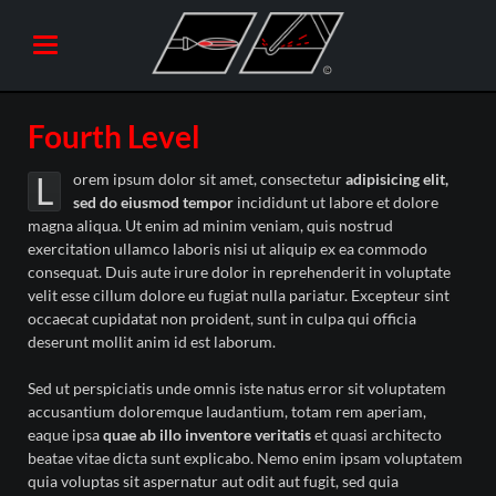
Fourth Level
orem ipsum dolor sit amet, consectetur
adipisicing elit,
L
sed do eiusmod tempor
incididunt ut labore et dolore
magna aliqua. Ut enim ad minim veniam, quis nostrud
exercitation ullamco laboris nisi ut aliquip ex ea commodo
consequat. Duis aute irure dolor in reprehenderit in voluptate
velit esse cillum dolore eu fugiat nulla pariatur. Excepteur sint
occaecat cupidatat non proident, sunt in culpa qui officia
deserunt mollit anim id est laborum.
Sed ut perspiciatis unde omnis iste natus error sit voluptatem
accusantium doloremque laudantium, totam rem aperiam,
eaque ipsa
quae ab illo inventore veritatis
et quasi architecto
beatae vitae dicta sunt explicabo. Nemo enim ipsam voluptatem
quia voluptas sit aspernatur aut odit aut fugit, sed quia