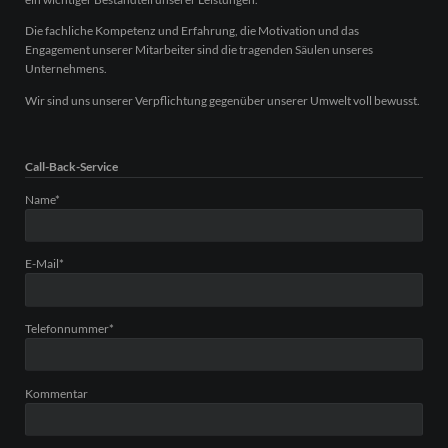
Die fachliche Kompetenz und Erfahrung, die Motivation und das
Engagement unserer Mitarbeiter sind die tragenden Säulen unseres
Unternehmens.
Wir sind uns unserer Verpflichtung gegenüber unserer Umwelt voll bewusst.
Call-Back-Service
Pflichtfeld
Name
*
Pflichtfeld
E-Mail
*
Pflichtfeld
Telefonnummer
*
Kommentar