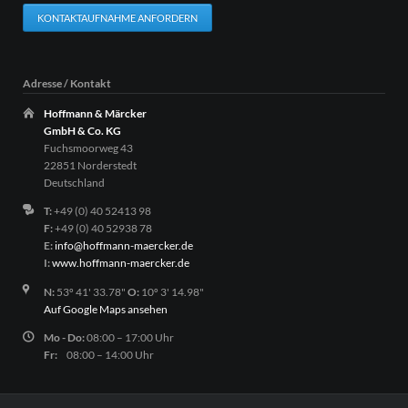
KONTAKTAUFNAHME ANFORDERN
Adresse / Kontakt
Hoffmann & Märcker
GmbH & Co. KG
Fuchsmoorweg 43
22851 Norderstedt
Deutschland
T:
+49 (0) 40 52413 98
F:
+49 (0) 40 52938 78
E:
info@hoffmann-maercker.de
I:
www.hoffmann-maercker.de
N:
53º 41' 33.78"
O:
10º 3' 14.98"
Auf Google Maps ansehen
Mo - Do:
08:00 – 17:00 Uhr
Fr:
08:00 – 14:00 Uhr