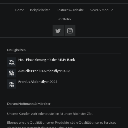
Navigation
Home
Beispielseiten
Features & Inhalte
News & Module
überspringen
Portfolio
Neuigkeiten
Neu: Finanzierung mit der MMV-Bank
19.
MÄR
Aktuelle Fronius Aktionsflyer 2026
04.
FEB
Fronius Aktionsflyer 2025
20.
FEB
Darum Hoffmann & Märcker
Unsere Kunden zufriedenzustellen ist unser höchstes Ziel.
Ebenso wie die Qualität unserer Produkte ist die Qualität unseres Services
ein wichtiger Bestandteil unserer Leistungen.