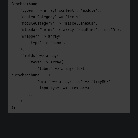
Beschreibung...'),

    'types' => array('content', 'module'),

    'contentCategory' => 'texts',

    'moduleCategory' => 'miscellaneous',

    'standardFields' => array('headline', 'cssID'),

    'wrapper' => array(

        'type' => 'none',

    ),

    'fields' => array(

        'text' => array(

            'label' => array('Text', 
'Beschreibung...'),

            'eval' => array('rte' => 'tinyMCE'),

            'inputType' => 'textarea',

        ),

    ),

);