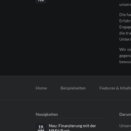
unsere
Die f
Erfahr
Engage
die tr
Unter
Wir si
gegen
bewus
Navigation
überspringen
Home
Beispielseiten
Features & Inhalt
Neuigkeiten
Darum
Neu: Finanzierung mit der
Unsere
19.
MMV-Bank
MÄR