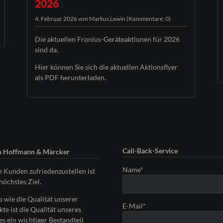
2026
4. Februar 2026
von Markus Lewin (Kommentare: 0)
Die aktuellen Fronius-Geräteaktionen für 2026
sind da.
Hier können Sie sich die aktuellen Aktionsflyer
als PDF herunterladen.
Call-Back-Service
 Hoffmann & Märcker
Pflichtfeld
Name
*
 Kunden zufriedenzustellen ist
höchstes Ziel.
 wie die Qualität unserer
Pflichtfeld
E-Mail
*
te ist die Qualität unseres
es ein wichtiger Bestandteil