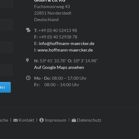
Fuchsmoorweg 43
22851 Norderstedt
Deutschland
T:
+49 (0) 40 52413 98
F:
+49 (0) 40 52938 78
E:
info@hoffmann-maercker.de
I:
www.hoffmann-maercker.de
N:
53º 41' 33.78"
O:
10º 3' 14.98"
Auf Google Maps ansehen
Mo - Do:
08:00 – 17:00 Uhr
Fr:
08:00 – 14:00 Uhr
ERN
uche
Kontakt
Impressum
Datenschutz