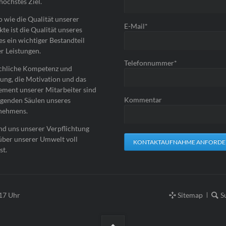
höchstes Ziel.
 wie die Qualität unserer
Pflichtfeld
E-Mail
*
te ist die Qualität unseres
es ein wichtiger Bestandteil
r Leistungen.
Pflichtfeld
Telefonnummer
*
achliche Kompetenz und
ung, die Motivation und das
ment unserer Mitarbeiter sind
Kommentar
agenden Säulen unseres
nehmens.
nd uns unserer Verpflichtung
über unserer Umwelt voll
KONTAKTAUFNAHME ANFORD
st.
Navigation
:17 Uhr
Sitemap
S
überspringen