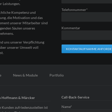
r Leistungen.
Pflichtfeld
Telefonnummer
*
achliche Kompetenz und
ung, die Motivation und das
ment unserer Mitarbeiter sind
Kommentar
agenden Säulen unseres
nehmens.
nd uns unserer Verpflichtung
über unserer Umwelt voll
KONTAKTAUFNAHME ANFORD
st.
e
News & Module
Portfolio
Call-Back-Service
 Hoffmann & Märcker
Pflichtfeld
Name
*
 Kunden zufriedenzustellen ist