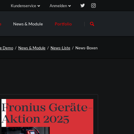
Kundenservice
Anmelden
Navigation
Navigation
überspringen
überspringen
e
News & Module
Portfolio
Ihr Projekt #4
Ihr Projekt 
Newsletter
ve Demo
News & Module
News-Liste
News-Boxen
uf dem
News-Liste
für all
News-Boxen
Slider & Testimonials
Events & Termine
FAQ
FAQ-Liste
Formular
Login
Registrieren