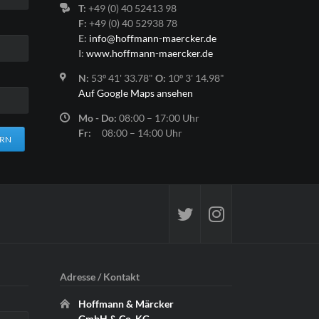
T:
+49 (0) 40 52413 98
F:
+49 (0) 40 52938 78
E:
info@hoffmann-maercker.de
I:
www.hoffmann-maercker.de
N:
53º 41' 33.78"
O:
10º 3' 14.98"
Auf Google Maps ansehen
Mo - Do:
08:00 – 17:00 Uhr
Fr:
08:00 – 14:00 Uhr
ERN
Adresse / Kontakt
Hoffmann & Märcker
GmbH & Co. KG