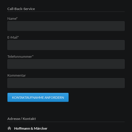
Call-Back-Service
Pflichtfeld
Name
*
Pflichtfeld
E-Mail
*
Pflichtfeld
Telefonnummer
*
Kommentar
KONTAKTAUFNAHME ANFORDERN
Adresse / Kontakt
Hoffmann & Märcker