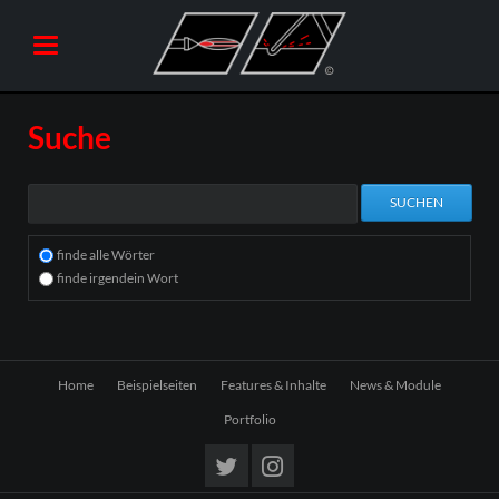
Suche
Suchbegriffe
Optionen
SUCHEN
finde alle Wörter
finde irgendein Wort
Navigation
Home
Beispielseiten
Features & Inhalte
News & Module
überspringen
Portfolio