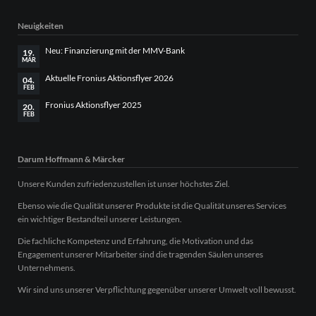
Neuigkeiten
Neu: Finanzierung mit der MMV-Bank
19.
MÄR
Aktuelle Fronius Aktionsflyer 2026
04.
FEB
Fronius Aktionsflyer 2025
20.
FEB
Darum Hoffmann & Märcker
Unsere Kunden zufriedenzustellen ist unser höchstes Ziel.
Ebenso wie die Qualität unserer Produkte ist die Qualität unseres Services
ein wichtiger Bestandteil unserer Leistungen.
Die fachliche Kompetenz und Erfahrung, die Motivation und das
Engagement unserer Mitarbeiter sind die tragenden Säulen unseres
Unternehmens.
Wir sind uns unserer Verpflichtung gegenüber unserer Umwelt voll bewusst.