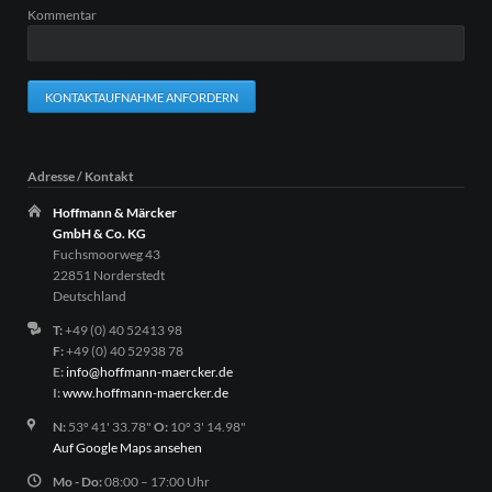
Kommentar
KONTAKTAUFNAHME ANFORDERN
Adresse / Kontakt
Hoffmann & Märcker
GmbH & Co. KG
Fuchsmoorweg 43
22851 Norderstedt
Deutschland
T:
+49 (0) 40 52413 98
F:
+49 (0) 40 52938 78
E:
info@hoffmann-maercker.de
I:
www.hoffmann-maercker.de
N:
53º 41' 33.78"
O:
10º 3' 14.98"
Auf Google Maps ansehen
Mo - Do:
08:00 – 17:00 Uhr