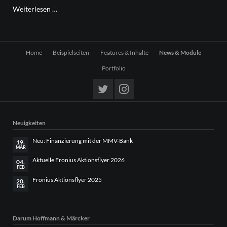
Fronius
Weiterlesen …
Aktionsflyer
2025
Navigation
Home
Beispielseiten
Features & Inhalte
News & Module
überspringen
Portfolio
Neuigkeiten
Neu: Finanzierung mit der MMV-Bank
19.
MÄR
Aktuelle Fronius Aktionsflyer 2026
04.
FEB
Fronius Aktionsflyer 2025
20.
FEB
Darum Hoffmann & Märcker