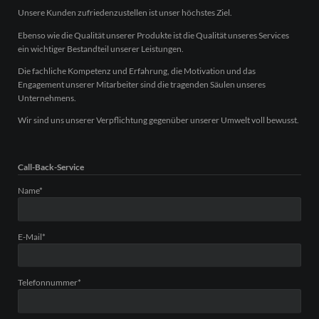
Unsere Kunden zufriedenzustellen ist unser höchstes Ziel.
Ebenso wie die Qualität unserer Produkte ist die Qualität unseres Services
ein wichtiger Bestandteil unserer Leistungen.
Die fachliche Kompetenz und Erfahrung, die Motivation und das
Engagement unserer Mitarbeiter sind die tragenden Säulen unseres
Unternehmens.
Wir sind uns unserer Verpflichtung gegenüber unserer Umwelt voll bewusst.
Call-Back-Service
Pflichtfeld
Name
*
Pflichtfeld
E-Mail
*
Pflichtfeld
Telefonnummer
*