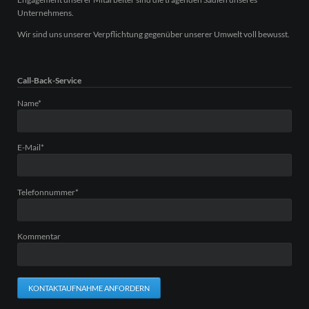
Unternehmens.
Wir sind uns unserer Verpflichtung gegenüber unserer Umwelt voll bewusst.
Call-Back-Service
Pflichtfeld
Name
*
Pflichtfeld
E-Mail
*
Pflichtfeld
Telefonnummer
*
Kommentar
KONTAKTAUFNAHME ANFORDERN