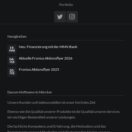
Portfolio
Neuigkeiten
Neu: Finanzierung mit der MMV-Bank
19.
MÄR
Aktuelle Fronius Aktionsflyer 2026
04.
FEB
Fronius Aktionsflyer 2025
20.
FEB
Darum Hoffmann & Märcker
Unsere Kunden zufriedenzustellen ist unser höchstes Ziel.
Ebenso wie die Qualität unserer Produkte ist die Qualität unseres Services
ein wichtiger Bestandteil unserer Leistungen.
Die fachliche Kompetenz und Erfahrung, die Motivation und das
Engagement unserer Mitarbeiter sind die tragenden Säulen unseres