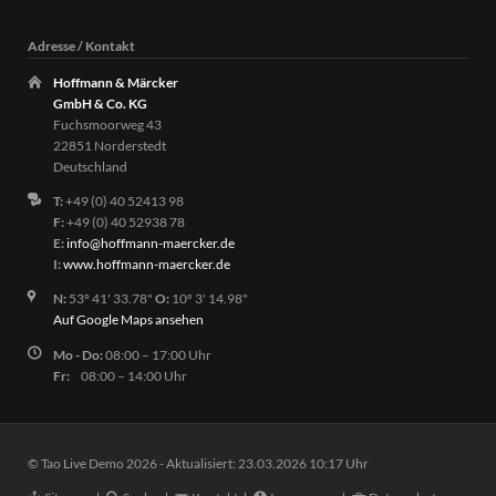
Adresse / Kontakt
Hoffmann & Märcker
GmbH & Co. KG
Fuchsmoorweg 43
22851 Norderstedt
Deutschland
T:
+49 (0) 40 52413 98
F:
+49 (0) 40 52938 78
E:
info@hoffmann-maercker.de
I:
www.hoffmann-maercker.de
N:
53º 41' 33.78"
O:
10º 3' 14.98"
Auf Google Maps ansehen
Mo - Do:
08:00 – 17:00 Uhr
Fr:
08:00 – 14:00 Uhr
© Tao Live Demo 2026 - Aktualisiert: 23.03.2026 10:17 Uhr