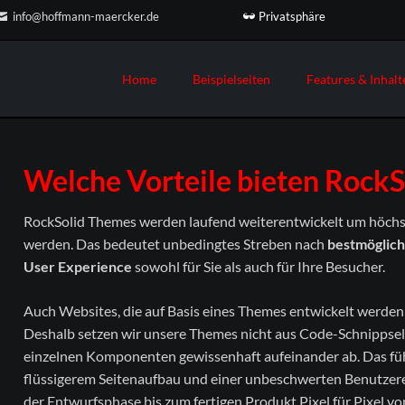
Privatsphäre
info@hoffmann-maercker.de
Home
Beispielseiten
Features & Inhalt
ojekt #2
n und mehr
Ihr Projekt #3
Custom Elements
Landing Page
Teamseite
der & Galerien
Das flexibelste Contao Theme a
Information Home
Teamseite 2
Welche Vorteile bieten Rock
Markt. Mit passenden Elementen 
n-Übersicht
Minimalist Home
Service & Leistungen
Ihre Inhalte.
eo & Audio Player
Parallax Home
Service & Leistungen 2 (Parallax)
RockSolid Themes werden laufend weiterentwickelt um höch
RockSolid Columns
tate & Kundenstimmen
werden. Das bedeutet unbedingtes Streben nach
bestmöglich
Home Boxed
Unternehmensprofil
Preistabellen
mationen & Effekte
User Experience
sowohl für Sie als auch für Ihre Besucher.
Kontaktseite
Trennlinien
ordeons & Tabs
Sidebar Elemente
Auch Websites, die auf Basis eines Themes entwickelt werde
Deshalb setzen wir unsere Themes nicht aus Code-Schnippse
Sidebar Right
einzelnen Komponenten gewissenhaft aufeinander ab. Das führ
3-Spalten-Layout
flüssigerem Seitenaufbau und einer unbeschwerten Benutzer
Boxed Variante
der Entwurfsphase bis zum fertigen Produkt Pixel für Pixel v