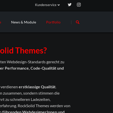
Kundenservice
Navigation
Navigation
überspringen
überspringen
e
News & Module
Portfolio
Ihr Projekt #4
Ihr Projekt 
Newsletter
uf dem
News-Liste
Solid Themes?
für all
News-Boxen
Slider & Testimonials
sten Webdesign-Standards gerecht zu
er Performance, Code-Qualität und
Events & Termine
FAQ
FAQ-Liste
n verdienen
erstklassige Qualität
.
ln zusammen, sondern stimmen die
Formular
t zu schnelleren Ladezeiten,
Login
erfahrung. RockSolid Themes werden von
Registrieren
on
führenden WebdesignerInnen und