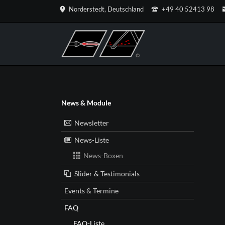
Norderstedt, Deutschland
+49 40 52413 98
HEN
Text und Typografie
Ihr Projekt #1
Ihr Pr
Medie
Typografie (Fließtext)
Bil
Downloads & Infos
Ico
Navigation
News & Module
überspringen
Tabellen & Listen
Vid
Newsletter
Feature-Boxen
Zi
News-Liste
Content-Boxen
Ani
News-Boxen
Buttons & Leisten
Akk
Slider & Testimonials
 #2
ekt #6
Events & Termine
FAQ
FAQ-Liste